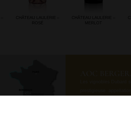
 –
CHÂTEAU LAULERIE –
CHÂTEAU LAULERIE –
C
ROSÉ
MERLOT
AOC BERGER
Les vignobles Dubard s
prestigieuse appellati
calcaire, dans le prol
des reliefs érodés. No
fertiles et drainante
paysage polyculturel r