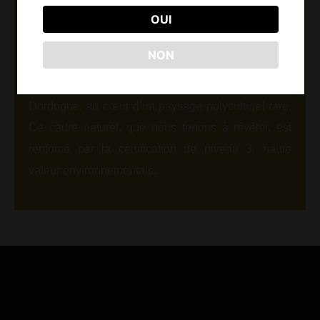
OUI
l’ouest de Bergerac. Asteria calcaire, dans le
prolongement du plateau de St Emilion, forme des
NON
reliefs érodés. Nos vignobles s’étendent sur ces
terrasses fertiles et drainantes au bord de la
Dordogne, au cœur d’un paysage polyculturel rare.
Ce cadre naturel, que nous tenons à révéler, est
renforcé par la certification de niveau 3, haute
valeur environnementale.