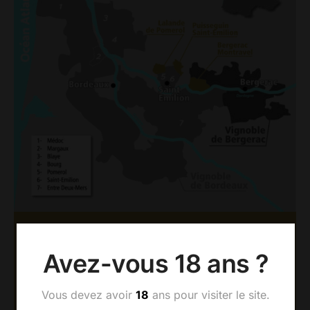
AOC BERGERAC &
Avez-vous 18 ans ?
MONTRAVEL
Les vignobles Dubard sont établis depuis 1977 à
Vous devez avoir
18
ans pour visiter le site.
Montravel, une prestigieuse appellation située à