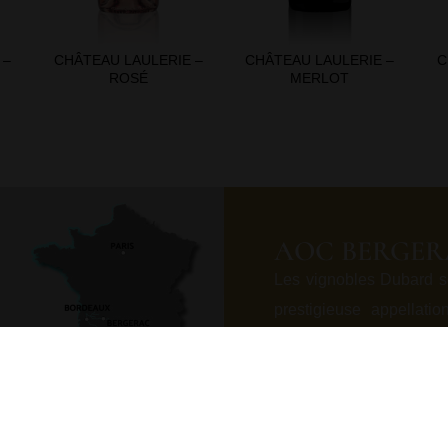
 –
CHÂTEAU LAULERIE –
CHÂTEAU LAULERIE –
C
ROSÉ
MERLOT
AOC BERGER
Les vignobles Dubard s
prestigieuse appellati
calcaire, dans le prol
des reliefs érodés. No
fertiles et drainante
paysage polyculturel r