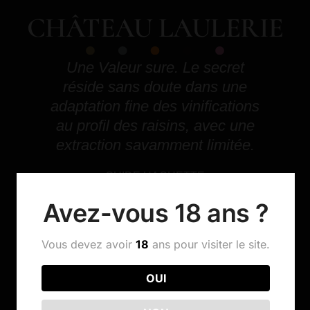
CHÂTEAU LAULERIE
Une Valeur sure. Le secret
réside sans doute dans une
adaptation fine des vinifications
au profil des raisins, avec une
extraction savamment limitée.
GUIDE HACHETTE
Avez-vous 18 ans ?
Vous devez avoir
18
ans pour visiter le site.
OUI