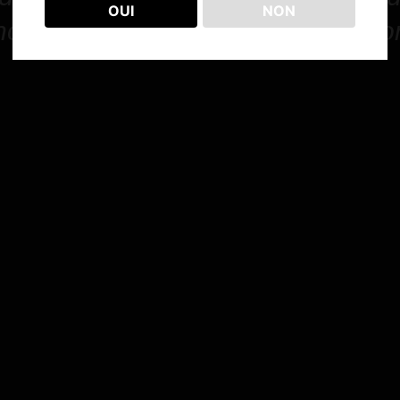
OUI
NON
nces vanillées et épicées sur la l