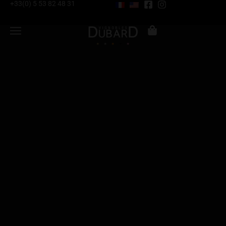
+33(0) 5 53 82 48 31