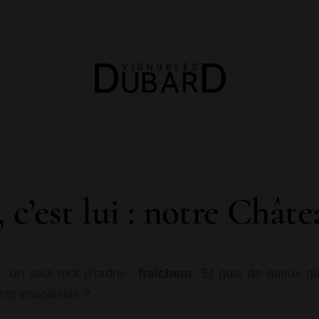
, c’est lui : notre Chât
t, un seul mot d’ordre :
fraîcheur
. Et quoi de mieux q
ts ensoleillés ?