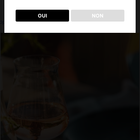
OUI
NON
opriété ou en ligne.