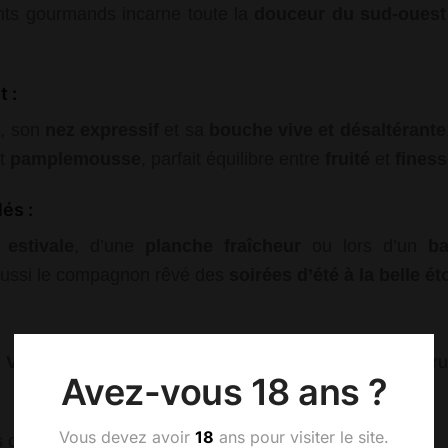
nts gourmands incarne toute la
douceur du sud-ouest
 :
e
, son
nez expressif
et sa
bouche vive et désaltérante
t
pamplemousse
, parfait équilibre entre
fruité
et
fines
és :
 estivale
, d’une
planche fraîcheur
ou lors d’un
ba
t aussi le compagnon rêvé des
soirées d’été à la belle ét
 Valeur Environnementale (HVE)
, notre rosé est le fr
Avez-vous 18 ans ?
Vous devez avoir
18
ans pour visiter le site.
s qu’un vin : c’est une invitation à savourer l’instant.