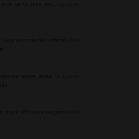
et le savoir-faire des Vignobles
. On y retrouve des arômes frais
se
.
rbecue entre amis
, il s’invite
oile
.
uit d’une viticulture respectueuse