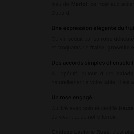
Issu de
Merlot
, ce rosé aux acce
Dubard.
Une expression élégante du fruit
Ce vin séduit par sa
robe délicat
et croquants de
fraise
,
groseille
e
Des accords simples et ensoleill
À l’apéritif, autour d’une
salade
naturellement à votre table. Il es
Un rosé engagé :
Cultivé avec soin et certifié
Haute
du vivant et de notre terroir.
Château Laulerie Rosé
, c’est plu