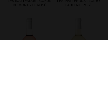
LES INATTENDUS - COEUR
LES INATTENDUS - LOL BY
DU MONT - LE ROSÉ
LAULERIE ROSÉ
LES INATTENDUS - ROSÉ
LES INATTENDUS -
TENDERNESS