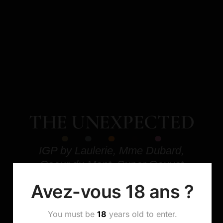
THE UNEXPECTED
IGP by Laulerie, Mme Dubard,
Coeur du Mont, Super Gouyat
Avez-vous 18 ans ?
You must be
18
years old to enter.